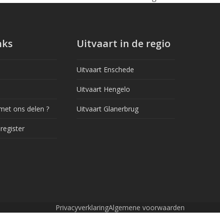
next
post:
nks
Uitvaart in de regio
Uitvaart Enschede
Uitvaart Hengelo
met ons delen ?
Uitvaart Glanerbrug
register
Privacyverklaring
Algemene voorwaarden