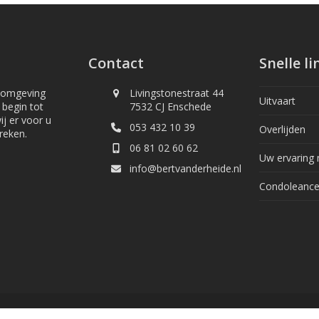
Contact
Snelle li
n omgeving
Livingstonestraat 44
Uitvaart
 begin tot
7532 CJ Enschede
ij er voor u
053 432 10 39
Overlijden
reken.
06 81 02 60 62
Uw ervaring 
info@bertvanderheide.nl
Condoleance