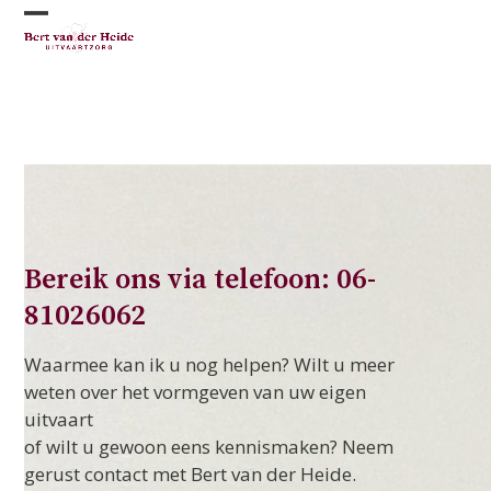
Skip
Open
Close
to
content
mobile
mobile
menu
menu
Bereik ons via telefoon: 06-
81026062
Waarmee kan ik u nog helpen? Wilt u meer
weten over het vormgeven van uw eigen
uitvaart
of wilt u gewoon eens kennismaken? Neem
gerust contact met Bert van der Heide.