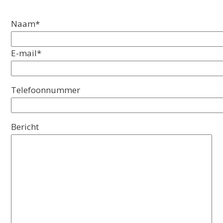
Naam*
E-mail*
Gelieve dit veld leeg te laten.
Telefoonnummer
Bericht