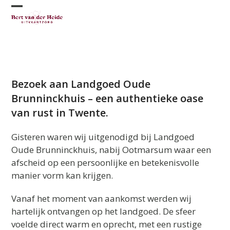
Skip
Open
Close
to
content
mobile
mobile
menu
menu
Bezoek aan Landgoed Oude
Brunninckhuis – een authentieke oase
van rust in Twente.
Gisteren waren wij uitgenodigd bij Landgoed
Oude Brunninckhuis, nabij Ootmarsum waar een
afscheid op een persoonlijke en betekenisvolle
manier vorm kan krijgen.
Vanaf het moment van aankomst werden wij
hartelijk ontvangen op het landgoed. De sfeer
voelde direct warm en oprecht, met een rustige